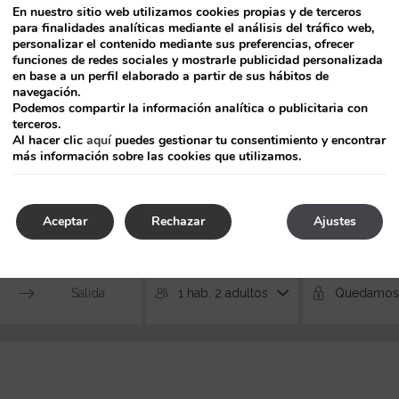
En nuestro sitio web utilizamos cookies propias y de terceros
para finalidades analíticas mediante el análisis del tráfico web,
rjeta monedero por el importe solicitado.
personalizar el contenido mediante sus preferencias, ofrecer
funciones de redes sociales y mostrarle publicidad personalizada
en base a un perfil elaborado a partir de sus hábitos de
navegación.
Podemos compartir la información analítica o publicitaria con
 TU TARJETA MONEDERO, PUE
terceros.
Al hacer clic
aquí
puedes gestionar tu consentimiento y encontrar
S TRANQUILAMENTE.
más información sobre las cookies que utilizamos.
ecimiento con la tarjeta monedero que te proporciona la Xunt
Aceptar
Rechazar
Ajustes
1 hab. 2 adultos
Press
the
down
arrow