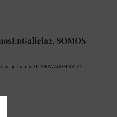
osEnGalicia2, SOMOS
ecimiento ya que somos EMPRESA ADHERIDA AL