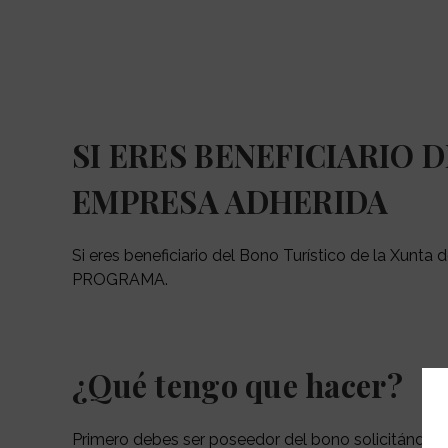
SI ERES BENEFICIARIO 
EMPRESA ADHERIDA
Si eres beneficiario del Bono Turístico de la Xun
PROGRAMA.
¿Qué tengo que hacer?
Primero debes ser poseedor del bono solicitándolo 