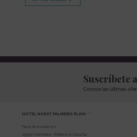
key
to
interact
with
the
calendar
and
select
a
date.
Suscríbete 
Press
the
Conoce las últimas ofer
question
mark
key
to
HOTEL NORAT PALMEIRA PLAYA
****
get
Playa de Insuela s/n
the
15950
Palmeira - Ribeira
(A Coruña)
keyboard